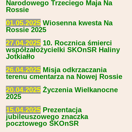
Narodowego Trzeciego Maja Na
Rossie
01.05.2025
Wiosenna kwesta Na
Rossie 2025
27.04.2025
10. Rocznica śmierci
współzałożycielki SKOnSR Haliny
Jotkiałło
26.04.2025
Misja odkrzaczania
terenu cmentarza na Nowej Rossie
20.04.2025
Życzenia Wielkanocne
2025
15.04.2025
Prezentacja
jubileuszowego znaczka
pocztowego SKOnSR