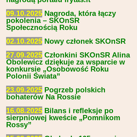
09.10.2025
Nagroda, która łączy
pokolenia – SKOnSR
Społecznością Roku
02.10.2025
Nowy członek SKOnSR
27.09.2025
Członkini SKOnSR Alina
Obolewicz dziękuje za wsparcie w
konkursie „Osobowość Roku
Polonii Świata”
23.09.2025
Pogrzeb polskich
bohaterów Na Rossie
16.08.2025
Bilans i refleksje po
sierpniowej kweście „Pomnikom
Rossy”