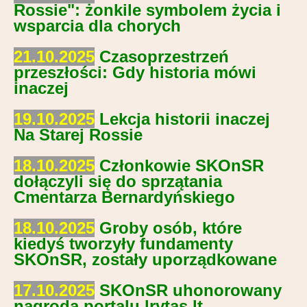
Rossie": żonkile symbolem życia i
wsparcia dla chorych
21.10.2025
Czasoprzestrzeń
przeszłości: Gdy historia mówi
inaczej
19.10.2025
Lekcja historii inaczej
Na Starej Rossie
18.10.2025
Członkowie SKOnSR
dołączyli się do sprzątania
Cmentarza Bernardyńskiego
18.10.2025
Groby osób, które
kiedyś tworzyły fundamenty
SKOnSR, zostały uporządkowane
17.10.2025
SKOnSR uhonorowany
nagrodą portalu lrytas.lt