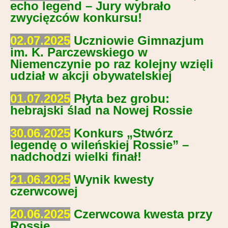
echo legend – Jury wybrało
zwycięzców konkursu!
02.07.2025
Uczniowie Gimnazjum
im. K. Parczewskiego w
Niemenczynie po raz kolejny wzięli
udział w akcji obywatelskiej
01.07.2025
Płyta bez grobu:
hebrajski ślad na Nowej Rossie
30.06.2025
Konkurs „Stwórz
legendę o wileńskiej Rossie” –
nadchodzi wielki finał!
21.06.2025
Wynik kwesty
czerwcowej
20.06.2025
Czerwcowa kwesta przy
Rossie