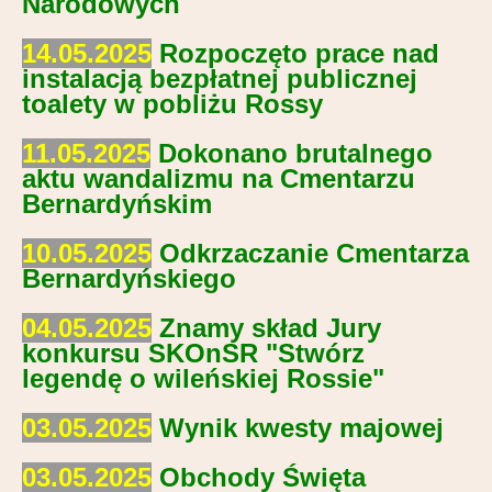
Narodowych
14.05.2025
Rozpoczęto prace nad
instalacją bezpłatnej publicznej
toalety w pobliżu Rossy
11.05.2025
Dokonano brutalnego
aktu wandalizmu na Cmentarzu
Bernardyńskim
10.05.2025
Odkrzaczanie Cmentarza
Bernardyńskiego
04.05.2025
Znamy skład Jury
konkursu SKOnSR "Stwórz
legendę o wileńskiej Rossie"
03.05.2025
Wynik kwesty majowej
03.05.2025
Obchody Święta