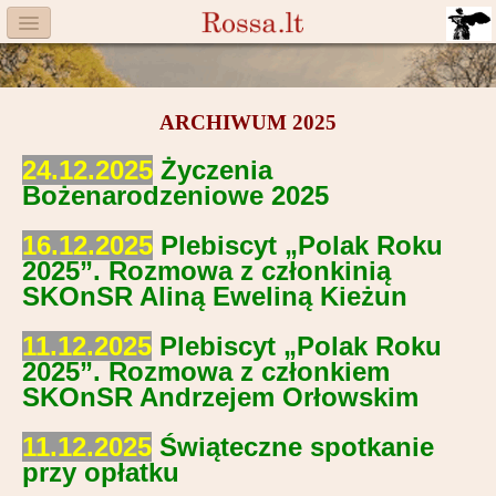
Menu
Facebook
ARCHIWUM 2025
Komitet
24.12.2025
Życzenia
Aktualności
Bożenarodzeniowe 2025
Książka
16.12.2025
Plebiscyt „Polak Roku
2025”. Rozmowa z członkinią
Moneta
SKOnSR Aliną Eweliną Kieżun
Cegiełki
11.12.2025
Plebiscyt „Polak Roku
2025”. Rozmowa z członkiem
Rossa
SKOnSR Andrzejem Orłowskim
Trasy
11.12.2025
Świąteczne spotkanie
Darczyńcy
przy opłatku