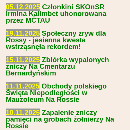
Partnerzy
05.12.2025
Członkini SKOnSR
Irmina Kalimbet uhonorowana
Kontakt
przez MČTAU
19.11.2025
Społeczny zryw dla
Rossy - jesienna kwesta
wstrząsnęła rekordem!
15.11.2025
Zbiórka wypalonych
zniczy Na Cmentarzu
Bernardyńskim
11.11.2025
Obchody polskiego
Święta Niepodległości w
Mauzoleum Na Rossie
10.11.2025
Zapalenie zniczy
pamięci na grobach żołnierzy Na
Rossie