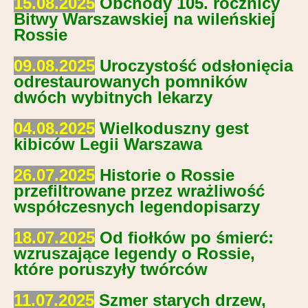
15.08.2025
Obchody 105. rocznicy
Bitwy Warszawskiej na wileńskiej
Rossie
09.08.2025
Uroczystość odsłonięcia
odrestaurowanych pomników
dwóch wybitnych lekarzy
04.08.2025
Wielkoduszny gest
kibiców Legii Warszawa
26.07.2025
Historie o Rossie
przefiltrowane przez wrażliwość
współczesnych legendopisarzy
18.07.2025
Od fiołków po śmierć:
wzruszające legendy o Rossie,
które poruszyły twórców
11.07.2025
Szmer starych drzew,