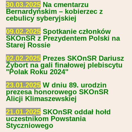
30.03.2025
Na cmentarzu
Bernardyńskim – kobierzec z
cebulicy syberyjskiej
09.02.2025
Spotkanie członków
SKOnSR z Prezydentem Polski na
Starej Rossie
02.02.2025
Prezes SKOnSR Dariusz
Żybort na gali finałowej plebiscytu
"Polak Roku 2024"
23.01.2025
W dniu 89. urodzin
prezesa honorowego SKOnSR
Alicji Klimaszewskiej
21.01.2025
SKOnSR oddał hołd
uczestnikom Powstania
Styczniowego