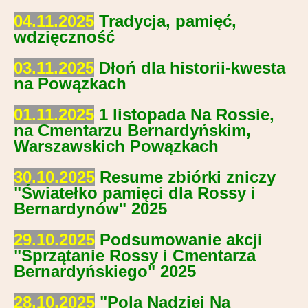
04.11.2025
Tradycja, pamięć,
wdzięczność
03.11.2025
Dłoń dla historii-kwesta
na Powązkach
01.11.2025
1 listopada Na Rossie,
na Cmentarzu Bernardyńskim,
Warszawskich Powązkach
30.10.2025
Resume zbiórki zniczy
"Światełko pamięci dla Rossy i
Bernardynów" 2025
29.10.2025
Podsumowanie akcji
"Sprzątanie Rossy i Cmentarza
Bernardyńskiego" 2025
28.10.2025
"Pola Nadziei Na