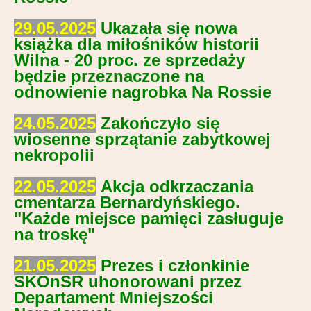
29.05.2025
Ukazała się nowa
książka dla miłośników historii
Wilna - 20 proc. ze sprzedaży
będzie przeznaczone na
odnowienie nagrobka Na Rossie
24.05.2025
Zakończyło się
wiosenne sprzątanie zabytkowej
nekropolii
22.05.2025
Akcja odkrzaczania
cmentarza Bernardyńskiego.
"Każde miejsce pamięci zasługuje
na troskę"
21.05.2025
Prezes i członkinie
SKOnSR uhonorowani przez
Departament Mniejszości