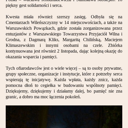
piękny gest solidarności i serca.
Kwesta miała również szerszy zasięg. Odbyła się na
Cmentarzach Wileńszczyzny w 14 miejscowościach, a także na
Warszawskich Powązkach, gdzie została zorganizowana przez
entuzjastów z Warszawskiego Towarzystwa Przyjaciół Wilna i
Grodna, z Dagmarą Kliks, Margaritą Chilińską, Maciejem
Klimaszewskim i innymi osobami na czele. Zbiórka
kontynuowana jest również 2 listopada, dając kolejną okazję do
okazania wsparcia i pamięci.
Tych ofiarodawców jest o wiele więcej – są to osoby prywatne,
grupy społeczne, organizacje i instytucje, które z potrzeby serca
wspierają tę inicjatywę. Każda wpłata, każdy znicz, każda
pomocna dłoń to cegiełka w budowaniu wspólnoty pamięci.
Dziękujemy, dziękujemy i działamy dalej, bo pamięć nie zna
granic, a dobro ma moc łączenia pokoleń.