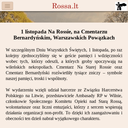
Menu
Facebook
1 listopada Na Rossie, na Cmentarzu
Komitet
Bernardyńskim, Warszawskich Powązkach
Aktualności
W szczególnym Dniu Wszystkich Świętych, 1 listopada, po raz
kolejny zjednoczyliśmy się w geście pamięci i wdzięczności
Książka
wobec tych, którzy odeszli, a których groby spoczywają na
wileńskich nekropoliach. Cmentarz Na Starej Rossie oraz
Moneta
Cmentarz Bernardyński rozświetliły tysiące zniczy – symbole
naszej pamięci, troski i wspólnoty.
Cegiełki
W wydarzeniu wzięli udział harcerze ze Związku Harcerstwa
Polskiego na Litwie, przedstawiciele Ambasady RP w Wilnie,
Rossa
członkowie Społecznego Komitetu Opieki nad Starą Rossą,
wolontariusze oraz liczni entuzjaści, którzy z sercem wspierają
Trasy
działania organizacji non-profit. To dzięki ich zaangażowaniu i
obecności ten dzień nabrał wyjątkowego charakteru.
Darczyńcy