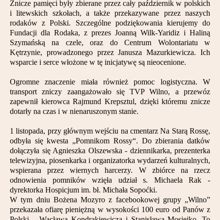
Znicze pamięci były zbierane przez cały październik w polskich
Partnerzy
i litewskich szkołach, a także przekazywane przez naszych
rodaków z Polski. Szczególne podziękowania kierujemy do
Kontakt
Fundacji dla Rodaka, z prezes Joanną Wilk-Yaridiz i Haliną
Szymańską na czele, oraz do Centrum Wolontariatu w
Kętrzynie, prowadzonego przez Janusza Mazurkiewicza. Ich
wsparcie i serce włożone w tę inicjatywę są nieocenione.
Ogromne znaczenie miała również pomoc logistyczna. W
transport zniczy zaangażowało się TVP Wilno, a przewóz
zapewnił kierowca Rajmund Krepsztul, dzięki któremu znicze
dotarły na czas i w nienaruszonym stanie.
1 listopada, przy głównym wejściu na cmentarz Na Starą Rossę,
odbyła się kwesta „Pomnikom Rossy“. Do zbierania datków
dołączyła się Agnieszka Olszewska - dziennikarka, prezenterka
telewizyjna, piosenkarka i organizatorka wydarzeń kulturalnych,
wspierana przez wiernych harcerzy. W zbiórce na rzecz
odnowienia pomników wzięła udział s. Michaela Rak -
dyrektorka Hospicjum im. bł. Michała Sopoćki.
W tym dniu Bożena Mozyro z facebookowej grupy „Wilno”
przekazała ofiarę pieniężną w wysokości 100 euro od Panów z
Polski – Wacława Kondrakiewicza i Stanisława Mosiejko. To