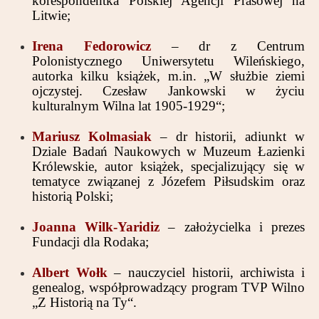
korespondentka Polskiej Agencji Prasowej na
Litwie;
Irena Fedorowicz
– dr z Centrum
Polonistycznego Uniwersytetu Wileńskiego,
autorka kilku książek, m.in. „W służbie ziemi
ojczystej. Czesław Jankowski w życiu
kulturalnym Wilna lat 1905-1929“;
Mariusz Kolmasiak
– dr historii, adiunkt w
Dziale Badań Naukowych w Muzeum Łazienki
Królewskie, autor książek, specjalizujący się w
tematyce związanej z Józefem Piłsudskim oraz
historią Polski;
Joanna Wilk-Yaridiz
– założycielka i prezes
Fundacji dla Rodaka;
Albert Wołk
– nauczyciel historii, archiwista i
genealog, współprowadzący program TVP Wilno
„Z Historią na Ty“.