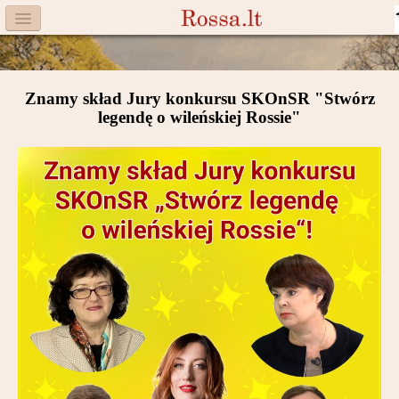
Menu
Facebook
Znamy skład Jury konkursu SKOnSR "Stwórz
Komitet
legendę o wileńskiej Rossie"
Aktualności
Książka
Moneta
Cegiełki
Rossa
Trasy
Darczyńcy