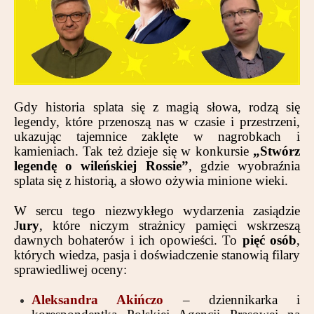
Partnerzy
Kontakt
Gdy historia splata się z magią słowa, rodzą się
legendy, które przenoszą nas w czasie i przestrzeni,
ukazując tajemnice zaklęte w nagrobkach i
kamieniach. Tak też dzieje się w konkursie
„Stwórz
legendę o wileńskiej Rossie”
, gdzie wyobraźnia
splata się z historią, a słowo ożywia minione wieki.
W sercu tego niezwykłego wydarzenia zasiądzie
J
ury
, które niczym strażnicy pamięci wskrzeszą
dawnych bohaterów i ich opowieści. To
pięć osób
,
których wiedza, pasja i doświadczenie stanowią filary
sprawiedliwej oceny:
Aleksandra Akińczo
– dziennikarka i