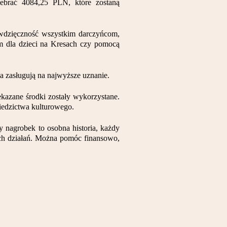
ebrać 4084,25 PLN, które zostaną
 wdzięczność wszystkim darczyńcom,
m dla dzieci na Kresach czy pomocą
a zasługują na najwyższe uznanie.
ekazane środki zostały wykorzystane.
iedzictwa kulturowego.
dy nagrobek to osobna historia, każdy
zych działań. Można pomóc finansowo,