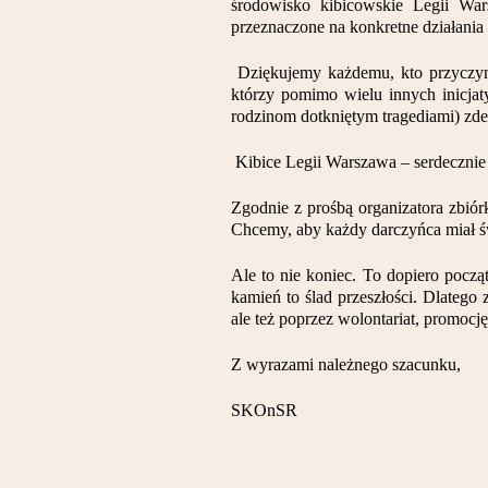
środowisko kibicowskie Legii Wa
przeznaczone na konkretne działania
Dziękujemy każdemu, kto przyczyni
którzy pomimo wielu innych inicja
rodzinom dotkniętym tragediami) zde
Kibice Legii Warszawa – serdecznie 
Zgodnie z prośbą organizatora zbiór
Chcemy, aby każdy darczyńca miał św
Ale to nie koniec. To dopiero począt
kamień to ślad przeszłości. Dlatego
ale też poprzez wolontariat, promocję
Z wyrazami należnego szacunku,
SKOnSR