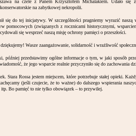
rszawa na czele z Panem Krzysztofem Michalakiem. Udało się z
 konserwatorskie na zabytkowej nekropolii.
ł się do tej inicjatywy. W szczególności pragniemy wyrazić naszą
tyw pomocowych (związanych z rocznicami historycznymi, wsparcie
cydowali się wesprzeć naszą misję ochrony pamięci o przeszłości.
dziękujemy! Wasze zaangażowanie, solidarność i wrażliwość społeczn
ki, później przedstawimy ogólne informacje o tym, w jaki sposób prz
iadomość, że jego wsparcie realnie przyczyniło się do zachowania dz
ek. Stara Rossa jestem miejscem, które potrzebuje stałej opieki. Każ
 zachęcamy (jeśli czujecie, że to ważne) do dalszego wspierania nas
 itp. Bo pamięć to nie tylko obowiązek – to przywilej.