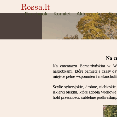
Facebook
Komitet
Aktualności
Ksi
Na c
Na cmentarzu Bernardyńskim w Wiln
nagrobkami, które pamiętają czasy d
miejsce pełne wspomnień i melancholii
Scylie syberyjskie, drobne, niebieski
iskierki błękitu, które zdobią wiekow
hołd przeszłości, subtelnie podkreślaj