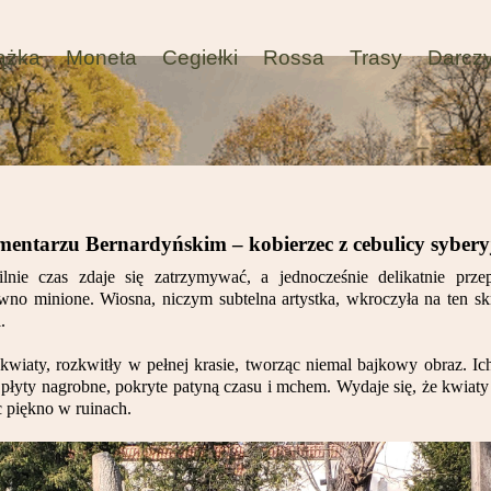
ążka
Moneta
Cegiełki
Rossa
Trasy
Darcz
mentarzu Bernardyńskim – kobierzec z cebulicy syberyj
ie czas zdaje się zatrzymywać, a jednocześnie delikatnie prze
awno minione. Wiosna, niczym subtelna artystka, wkroczyła na ten s
.
e kwiaty, rozkwitły w pełnej krasie, tworząc niemal bajkowy obraz. Ic
e płyty nagrobne, pokryte patyną czasu i mchem. Wydaje się, że kwiaty
ąc piękno w ruinach.