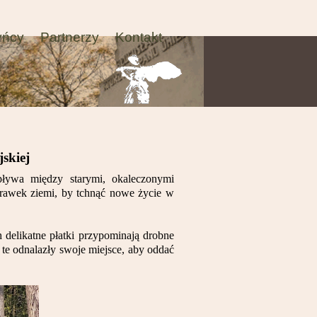
yńcy
Partnerzy
Kontakt
skiej
pływa między starymi, okaleczonymi
krawek ziemi, by tchnąć nowe życie w
h delikatne płatki przypominają drobne
 te odnalazły swoje miejsce, aby oddać