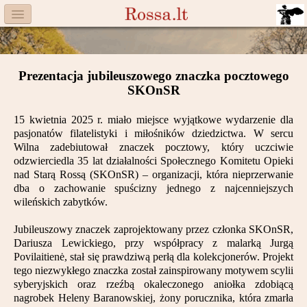
Menu
Facebook
Prezentacja jubileuszowego znaczka pocztowego
Komitet
SKOnSR
Aktualności
15 kwietnia 2025 r. miało miejsce wyjątkowe wydarzenie dla
pasjonatów filatelistyki i miłośników dziedzictwa. W sercu
Książka
Wilna zadebiutował znaczek pocztowy, który uczciwie
odzwierciedla 35 lat działalności Społecznego Komitetu Opieki
Moneta
nad Starą Rossą (SKOnSR) – organizacji, która nieprzerwanie
dba o zachowanie spuścizny jednego z najcenniejszych
wileńskich zabytków.
Cegiełki
Jubileuszowy znaczek zaprojektowany przez członka SKOnSR,
Rossa
Dariusza Lewickiego, przy współpracy z malarką Jurgą
Povilaitienė, stał się prawdziwą perłą dla kolekcjonerów. Projekt
Trasy
tego niezwykłego znaczka został zainspirowany motywem scylii
syberyjskich oraz rzeźbą okaleczonego aniołka zdobiącą
Darczyńcy
nagrobek Heleny Baranowskiej, żony porucznika, która zmarła