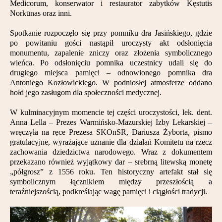
Medicorum, konserwator i restaurator zabytków Kęstutis
Partnerzy
Norkūnas oraz inni.
Kontakt
Spotkanie rozpoczęło się przy pomniku dra Jasińskiego, gdzie
po powitaniu gości nastąpił uroczysty akt odsłonięcia
monumentu, zapalenie zniczy oraz złożenia symbolicznego
wieńca. Po odsłonięciu pomnika uczestnicy udali się do
drugiego miejsca pamięci – odnowionego pomnika dra
Antoniego Kozłowickiego. W podniosłej atmosferze oddano
hołd jego zasługom dla społeczności medycznej.
W kulminacyjnym momencie tej części uroczystości, lek. dent.
Anna Lella – Prezes Warmińsko-Mazurskiej Izby Lekarskiej –
wręczyła na ręce Prezesa SKOnSR, Dariusza Żyborta, pismo
gratulacyjne, wyrażające uznanie dla działań Komitetu na rzecz
zachowania dziedzictwa narodowego. Wraz z dokumentem
przekazano również wyjątkowy dar – srebrną litewską monetę
„półgrosz” z 1556 roku. Ten historyczny artefakt stał się
symbolicznym łącznikiem między przeszłością a
teraźniejszością, podkreślając wagę pamięci i ciągłości tradycji.