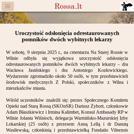
Menu
Facebook
Uroczystość odsłonięcia odrestaurowanych
Komitet
pomników dwóch wybitnych lekarzy
Aktualności
W sobotę, 9 sierpnia 2025 r., na cmentarzu Na Starej Rossie w
Wilnie odbyła się wyjątkowa uroczystość odsłonięcia
Książka
odrestaurowanych pomników dwóch wybitnych lekarzy – dra
Wacława Jasińskiego i dra Antoniego Kozłowickiego.
Moneta
Wydarzenie zgromadziło około 50 osób, w tym przedstawicieli
środowisk medycznych Z Polski, społeczników z Wilna i
mieszkańców miasta.
Cegiełki
Wśród uczestników znaleźli się: prezes Społecznego Komitetu
Rossa
Opieki nad Starą Rossą (SKOnSR) Dariusz Żybort, członkowie
Adam Błaszkiewicz i Irmina Kalimbet, Konsul Ambasady RP w
Trasy
Wilnie Jolanta Wiśnioch, delegacja Warmińsko-Mazurskiej Izby
Lekarskiej (25 osób) z prezesem Anną Lellą i dr Danutą
Darczyńcy
Wasilewską, członkinią i przedstawicielką Fundatio Vilnensis