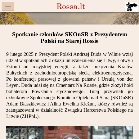
Menu
Facebook
Spotkanie członków SKOnSR z Prezydentem
Komitet
Polski na Starej Rossie
Aktualności
9 lutego 2025 r. Prezydent Polski Andrzej Duda w Wilnie wziął
udział w spotkaniach z okazji uniezależnienia się Litwy, Łotwy i
Książka
Estonii od rosyjskiej energii, a także połączenia Krajów
Bałtyckich z zachodnioeuropejską siecią elektroenergetyczną.
Moneta
Po konferencji prasowej z głowami państw i Ursulą von der
Leyen, Duda udał się na Cmentarz Na Rossie, gdzie złożył hołd
bohaterom Powstania styczniowego. Tutaj przywitali go
Cegiełki
członkowie Społecznego Komitetu Opieki nad Starą (SKOnSR)
Adam Błaszkiewicz i Alina Ewelina Kieżun, którzy również są
Rossa
zaangażowani w działalność Związku Harcerstwa Polskiego na
Litwie (ZHPnL).
Trasy
Darczyńcy