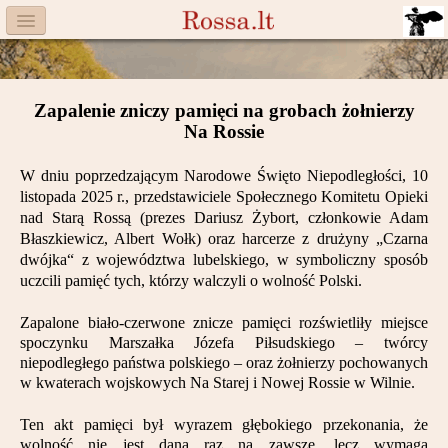
Menu
Facebook
Zapalenie zniczy pamięci na grobach żołnierzy
Komitet
Na Rossie
Aktualności
W dniu poprzedzającym Narodowe Święto Niepodległości, 10
listopada 2025 r., przedstawiciele Społecznego Komitetu Opieki
Książka
nad Starą Rossą (prezes Dariusz Żybort, członkowie Adam
Błaszkiewicz, Albert Wołk) oraz harcerze z drużyny „Czarna
Moneta
dwójka“ z województwa lubelskiego, w symboliczny sposób
uczcili pamięć tych, którzy walczyli o wolność Polski.
Cegiełki
Zapalone biało-czerwone znicze pamięci rozświetliły miejsce
Rossa
spoczynku Marszałka Józefa Piłsudskiego – twórcy
niepodległego państwa polskiego – oraz żołnierzy pochowanych
Trasy
w kwaterach wojskowych Na Starej i Nowej Rossie w Wilnie.
Darczyńcy
Ten akt pamięci był wyrazem głębokiego przekonania, że
wolność nie jest dana raz na zawsze, lecz wymaga