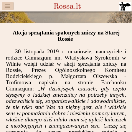
Menu
Facebook
Akcja sprzątania spalonych zniczy na Starej
Komitet
Rossie
Aktualności
30 listopada 2019 r. uczniowie, nauczyciele i
rodzice Gimnazjum im. Władysława Syrokomli w
Książka
Wilnie wzięli udział w akcji sprzątania zniczy na
Rossie, Prezes Ogólnoszkolnego Komitetu
Moneta
Rodzicielskiego p. Małgorzata Olszewska -
Trofimowa napisała na stronie Facebooku
Cegiełki
Gimnazjum: ,,
W dzisiejszych czasach, gdy często
słyszymy o ludzkiej znieczulicy na potrzeby innych,
Rossa
odezwaliście się, zorganizowaliście i udowodniliście,
że nie tylko stać Was na piękny gest, ale i widzicie
Trasy
sens w pomn
ażaniu dobra i niesieniu pomocy innym,
właśnie dlatego dziś udało nam się upleść łańcuszek
Darczyńcy
z nieobojętnych i zaangażowanych serc. Cieszę się
ogromnie, że razem przeżyliśmy radość z