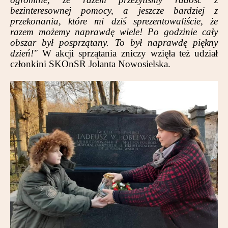
Partnerzy
bezinteresownej pomocy, a jeszcze bardziej z
przekonania, które mi dziś sprezentowaliście, że
Kontakt
razem możemy naprawdę wiele! Po godzinie cały
obszar był posprzątany. To był naprawdę piękny
dzień!"
W akcji sprzątania zniczy wzięła też udział
członkini SKOnSR Jolanta Nowosielska.