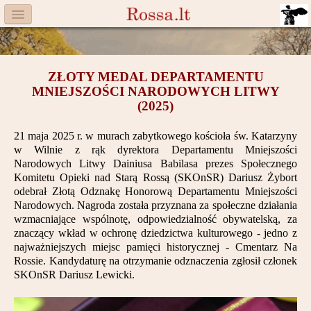
Menu
Facebook
ZŁOTY MEDAL DEPARTAMENTU
Komitet
MNIEJSZOŚCI NARODOWYCH LITWY
(2025)
Aktualności
21 maja 2025 r. w murach zabytkowego kościoła św. Katarzyny
Książka
w Wilnie z rąk dyrektora Departamentu Mniejszości
Narodowych Litwy Dainiusa Babilasa prezes Społecznego
Moneta
Komitetu Opieki nad Starą Rossą (SKOnSR) Dariusz Żybort
odebrał Złotą Odznakę Honorową Departamentu Mniejszości
Cegiełki
Narodowych. Nagroda została przyznana za społeczne działania
wzmacniające wspólnotę, odpowiedzialność obywatelską, za
znaczący wkład w ochronę dziedzictwa kulturowego - jedno z
Rossa
najważniejszych miejsc pamięci historycznej - Cmentarz Na
Rossie. Kandydaturę na otrzymanie odznaczenia zgłosił członek
Trasy
SKOnSR Dariusz Lewicki.
Darczyńcy