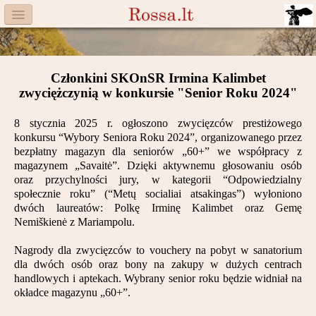
Menu
Facebook
Członkini SKOnSR Irmina Kalimbet
Komitet
zwyciężczynią w konkursie "Senior Roku 2024"
Aktualności
8 stycznia 2025 r. ogłoszono zwycięzców prestiżowego
konkursu “Wybory Seniora Roku 2024”, organizowanego przez
Książka
bezpłatny magazyn dla seniorów „60+” we współpracy z
magazynem „Savaitė”. Dzięki aktywnemu głosowaniu osób
Moneta
oraz przychylności jury, w kategorii “Odpowiedzialny
społecznie roku” (“Metų socialiai atsakingas”) wyłoniono
dwóch laureatów: Polkę Irminę Kalimbet oraz Gemę
Cegiełki
Nemiškienė z Mariampolu.
Rossa
Nagrody dla zwycięzców to vouchery na pobyt w sanatorium
dla dwóch osób oraz bony na zakupy w dużych centrach
Trasy
handlowych i aptekach. Wybrany senior roku będzie widniał na
okładce magazynu „60+”.
Darczyńcy