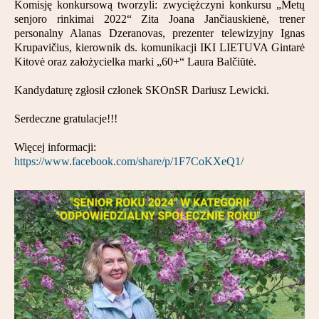
Komisję konkursową tworzyli: zwyciężczyni konkursu „Metų
Partnerzy
senjoro rinkimai 2022“ Zita Joana Jančiauskienė, trener
personalny Alanas Dzeranovas, prezenter telewizyjny Ignas
Kontakt
Krupavičius, kierownik ds. komunikacji IKI LIETUVA Gintarė
Kitovė oraz założycielka marki „60+“ Laura Balčiūtė.
Kandydaturę zgłosił członek SKOnSR Dariusz Lewicki.
Serdeczne gratulacje!!!
Więcej informacji:
https://www.facebook.com/share/p/1F7CoKXeQ1/