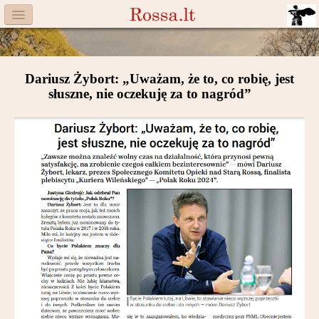
Menu
Facebook
Dariusz Żybort: „Uważam, że to, co robię, jest
Komitet
słuszne, nie oczekuję za to nagród”
Aktualności
Książka
Moneta
Cegiełki
Rossa
Trasy
Darczyńcy