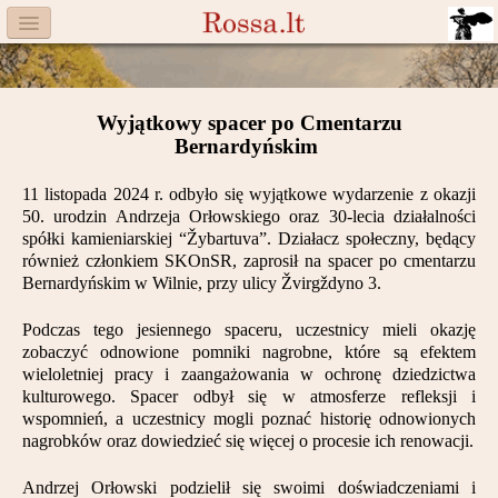
Menu
Facebook
Wyjątkowy spacer po Cmentarzu
Komitet
Bernardyńskim
Aktualności
11 listopada 2024 r. odbyło się wyjątkowe wydarzenie z okazji
50. urodzin Andrzeja Orłowskiego oraz 30-lecia działalności
Książka
spółki kamieniarskiej “Žybartuva”. Działacz społeczny, będący
również członkiem SKOnSR, zaprosił na spacer po cmentarzu
Moneta
Bernardyńskim w Wilnie, przy ulicy Žvirgždyno 3.
Cegiełki
Podczas tego jesiennego spaceru, uczestnicy mieli okazję
zobaczyć odnowione pomniki nagrobne, które są efektem
wieloletniej pracy i zaangażowania w ochronę dziedzictwa
Rossa
kulturowego. Spacer odbył się w atmosferze refleksji i
wspomnień, a uczestnicy mogli poznać historię odnowionych
Trasy
nagrobków oraz dowiedzieć się więcej o procesie ich renowacji.
Darczyńcy
Andrzej Orłowski podzielił się swoimi doświadczeniami i