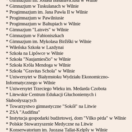
* Gimnazjum im. Jonasa Basanavičiusa w Wilnie
* Gimnazjum w Tuskulanach w Wilnie
* Progimnazjum im. Jana Pawła II w Wilnie
* Progimnazjum w Pawilniusie
* Progimnazjum w Baltupiach w Wilnie
* Gimnazjum "Laisvės" w Wilnie
* Gimnazjum w Fabioniszkach
* Gimnazjum im. Mykolasa Biržiški w Wilnie
* Wileńska Szkoła w Lazdynai
* Szkoła na Lipówce w Wilnie
* Szkoła "Naujamiesčio" w Wilnie
* Szkoła Króla Mendoga w Wilnie
* Szkoła "Gravitas Schola" w Wilnie
* Uniwersytet w Białymstoku Wydzia
łu Ekonomiczno-
Informatycznego w Wilnie
* Uniwersytet Trzeciego Wieku im. Medarda Czobota
* Litewskie Centrum Edukacji Głuchoniemych i
Słabosłyszących
* Towarzystwo gimnastyczne "Sokół" na Litwie
* ZSA "Audifina"
* Instytucja gospodarki budżetowej, dom "Vilko pėda" w Wilnie
* Polskie Stowarzyszenie Medyczne na Litwie
* Konserwatorium im. Juozasa Tallat-Kelpšy w Wilnie