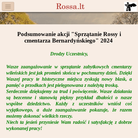
Menu
Facebook
Podsumowanie akcji "Sprzątanie Rossy i
Komitet
cmentarza Bernardyńskiego" 2024
Aktualności
Drodzy Uczestnicy,
Książka
Wasze zaangażowanie w sprzątanie zabytkowych cmentarzy
wileńskich jest jak promień słońca w pochmurny dzień. Dzięki
Moneta
Waszej pracy te historyczne miejsca zyskują nowy blask, a
pamięć o przodkach jest pielęgnowana z należytą troską.
Cegiełki
Serdecznie dziękujemy za trud i poświęcenie. Wasze działania
są bezcenne i stanowią piękny przykład dbałości o nasze
wspólne dziedzictwo. Każdy z uczestników wniósł coś
Rossa
wyjątkowego, a duże zaangażowanie pokazuje, że razem
możemy dokonać wielkich rzeczy.
Trasy
Niech ta jesień przyniesie Wam radość i satysfakcję z dobrze
wykonanej pracy!
Darczyńcy