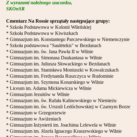
Z wyrazami należnego szacunku,
Partnerzy
SKOnSR
Kontakt
Cmentarz Na Rossie sprzątały następujące grupy:
* Szkoła Podstawowa w Kolonii Wileńskiej
* Szkoła Podstawowa w Kiwiszkach
* Gimnazjum im. Konstantego Parczewskiego w Niemenczynie
* Szkoła podstawowa "Saulėtekis" w Bezdanach
* Gimnazjum im. św. Jana Pawła II w Wilnie
* Gimnazjum im. Simonasa Daukantasa w Wilnie
* Gimnazjum im. Juliusza Słowackiego w Bezdanach
* Gimnazjum im. Stanisława Moniuszki w Kowalczukach
* Gimnazjum im. Ferdynanda Ruszczyca w Rudominie
* Gimnazjum im. Szymona Konarskiego w Wilnie
* Liceum im. Adama Mickiewicza w Wilnie
* Gimnazjum Jezuitów w Wilnie
* Gimnazjum im. św. Rafała Kalinowskiego w Niemieżu
* Gimnazjum im. św. Urszuli Ledóchowskiej w Czarnym Borze
* Gimnazjum w G
rzegorzewie
* Gimnazjum w Awiżeniach
* Gimnazjum Inżynierii im. Joachima Lelewela w Wilnie
* Gimnazjum im. Józefa Ignacego Kraszewskiego w Wil
nie