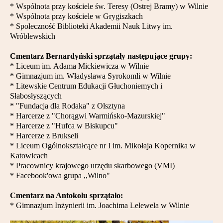
* Wspólnota przy ko
ś
ciele św. Teresy (Ostrej Bramy) w Wilnie
* Wspólnota przy ko
ś
ciele w Grygiszkach
* Społeczność Biblioteki Akademii Nauk Litwy im.
Wróblewskich
Cmentarz Bernardyński sprzątały następujące grupy:
* Liceum im. Adama Mickiewicza w Wilnie
* Gimnazjum im. Władysława Syrokomli w Wilnie
* Litewskie Centrum Edukacji Głuchoniemych i
Słabosłyszących
* "Fundacja dla Rodaka" z Olsztyna
* Harcerze z "Chorągwi Warmińsko-Mazurskiej"
* Harcerze z "Hufca w Biskupcu"
* Harcerze z Brukseli
* Liceum Ogólnokształcące nr I im. Mikołaja Kopernika w
Katowicach
* Pracownicy krajowego urzędu skarbowego (VMI)
* Facebook'owa grupa ,,Wilno"
Cmentarz na Antokolu sprzątało:
* Gimnazjum Inżynierii im. Joachima Lelewela w Wilnie