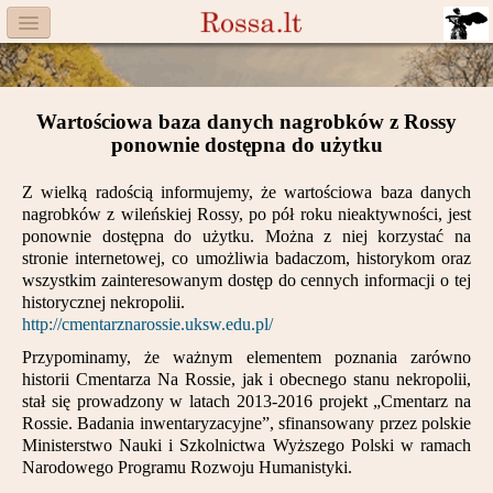
Menu
Facebook
Wartościowa baza danych nagrobków z Rossy
Komitet
ponownie dostępna do użytku
Aktualności
Z wielką radością informujemy, że wartościowa baza danych
nagrobków z wileńskiej Rossy, po pół roku nieaktywności, jest
Książka
ponownie dostępna do użytku. Można z niej korzystać na
stronie internetowej, co umożliwia badaczom, historykom oraz
Moneta
wszystkim zainteresowanym dostęp do cennych informacji o tej
historycznej nekropolii.
http://cmentarznarossie.uksw.edu.pl/
Cegiełki
Przypominamy, że ważnym elementem poznania zarówno
Rossa
historii Cmentarza Na Rossie, jak i obecnego stanu nekropolii,
stał się prowadzony w latach 2013-2016 projekt „Cmentarz na
Trasy
Rossie. Badania inwentaryzacyjne”, sfinansowany przez polskie
Ministerstwo Nauki i Szkolnictwa Wyższego Polski w ramach
Darczyńcy
Narodowego Programu Rozwoju Humanistyki.