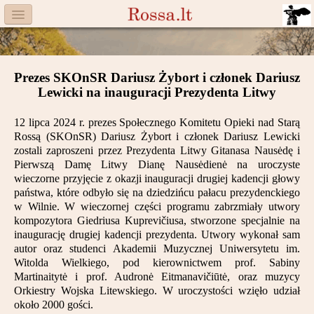
Menu
Facebook
Prezes SKOnSR Dariusz Żybort i członek Dariusz
Komitet
Lewicki na inauguracji Prezydenta Litwy
Aktualności
12 lipca 2024 r. prezes Społecznego Komitetu Opieki nad Starą
Rossą (SKOnSR) Dariusz Żybort i członek Dariusz Lewicki
Książka
zostali zaproszeni przez Prezydenta Litwy Gitanasa Nausėdę i
Pierwszą Damę Litwy Dianę Nausėdienė na uroczyste
Moneta
wieczorne przyjęcie z okazji inauguracji drugiej kadencji głowy
państwa, które odbyło się na dziedzińcu pałacu prezydenckiego
w Wilnie. W wieczornej części programu zabrzmiały utwory
Cegiełki
kompozytora Giedriusa Kuprevičiusa, stworzone specjalnie na
inaugurację drugiej kadencji prezydenta. Utwory wykonał sam
Rossa
autor oraz studenci Akademii Muzycznej Uniwersytetu im.
Witolda Wielkiego, pod kierownictwem prof. Sabiny
Trasy
Martinaitytė i prof. Audronė Eitmanavičiūtė, oraz muzycy
Orkiestry Wojska Litewskiego. W uroczystości wzięło udział
Darczyńcy
około 2000 gości.