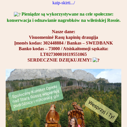
kaip-skirti.../
Partnerzy
Pieniądze są wykorzystywane na cele społeczne:
Kontakt
konserwacja i odnawianie nagrobków na wileńskiej Rossie.
Nasze dane:
Visuomeninė Rasų kapinių draugija
Įmonės kodas: 302448884 / Bankas – SWEDBANK
Banko kodas – 73000 / Atsiskaitomoji sąskaita:
LT027300010119551065
SERDECZNIE DZIĘKUJEMY!