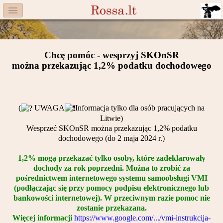
Menu
Facebook
Chcę pom
óc - w
esprzyj SKOnSR
Komitet
można przekazując 1,2% podatku dochodowego
Aktualności
Książka
(
UWAGA
Informacja tylko dla osób pracujących na
Litwie)
Moneta
Wesprzeć SKOnSR można przekazując 1,2% podatku
dochodowego (do 2 maja 2024 r.)
Cegiełki
1,2% mogą przekazać tylko osoby, które zadeklarowały
Rossa
dochody za rok poprzedni. Można to zrobić za
pośrednictwem internetowego systemu samoobsługi VMI
(podłączając się przy pomocy podpisu elektronicznego lub
Trasy
bankowości internetowej). W przeciwnym razie pomoc nie
zostanie przekazana.
Darczyńcy
Więcej informacji
https://www.google.com/.../vmi-instrukcija-