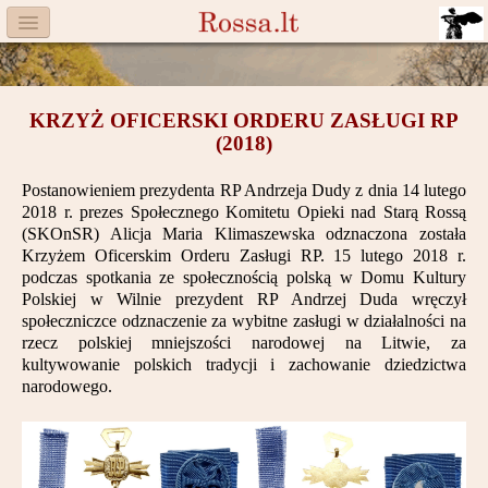
Menu
Facebook
KRZYŻ OFICERSKI ORDERU ZASŁUGI RP
Komitet
(2018)
Aktualności
Postanowieniem prezydenta RP Andrzeja Dudy z dnia 14 lutego
2018 r. prezes Społecznego Komitetu Opieki nad Starą Rossą
Książka
(SKOnSR) Alicja Maria Klimaszewska odznaczona została
Krzyżem Oficerskim Orderu Zasługi RP. 15 lutego 2018 r.
Moneta
podczas spotkania ze społecznością polską w Domu Kultury
Polskiej w Wilnie prezydent RP Andrzej Duda wręczył
społeczniczce odznaczenie za wybitne zasługi w działalności na
Cegiełki
rzecz polskiej mniejszości narodowej na Litwie, za
kultywowanie polskich tradycji i zachowanie dziedzictwa
Rossa
narodowego.
Trasy
Darczyńcy