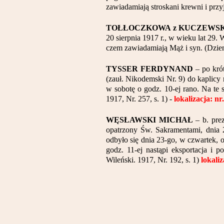
zawiadamiają stroskani krewni i przyj
TOŁŁOCZKOWA z KUCZEWS
20 sierpnia 1917 r., w wieku lat 29.
czem zawiadamiają Mąż i syn. (Dzienn
TYSSER FERDYNAND
– po kró
(zauł. Nikodemski Nr. 9) do kaplicy 
w sobotę o godz. 10-ej rano. Na te
1917, Nr. 257, s. 1) -
lokalizacja: n
WĘSŁAWSKI MICHAŁ
– b. pre
opatrzony Św. Sakramentami, dnia 
odbyło się dnia 23-go, w czwartek, o
godz. 11-ej nastąpi eksportacja 
Wileński. 1917, Nr. 192, s. 1)
lokaliz