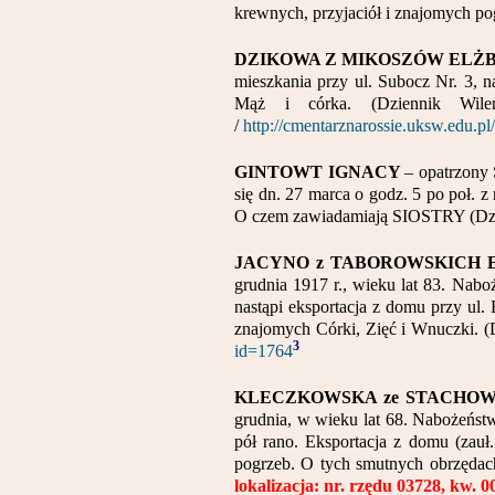
krewnych, przyjaciół i znajomych p
DZIKOWA Z MIKOSZÓW ELŻ
mieszkania przy ul. Subocz Nr. 3, 
Mąż i córka. (Dziennik Wil
/
http://cmentarznarossie.uksw.edu.p
GINTOWT IGNACY
– opatrzony 
się dn. 27 marca o godz. 5 po poł. z
O czem zawiadamiają SIOSTRY (Dzien
JACYNO z TABOROWSKICH 
grudnia 1917 r., wieku lat 83. Nabo
nastąpi eksportacja z domu przy ul. 
znajomych Córki, Zięć i Wnuczki. (D
3
id=1764
KLECZKOWSKA ze STACHO
grudnia, w wieku lat 68. Nabożeństw
pół rano. Eksportacja z domu (zauł.
pogrzeb. O tych smutnych obrzędach
lokalizacja: nr. rzędu 03728, kw. 0