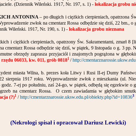
aciele. (Dziennik Wileński. 1917, Nr. 197, s. 1) -
lokalizacja grobu n
KICH ANTONINA
– po długich i ciężkich cierpieniach, opatrzona 
 Wyprowadzenie zwłok na cmentarz Rossa odbędzie się dziś, 22 bm., o 
ik Wileński. 1917, Nr. 190, s. 1) -
lokalizacja grobu nieznana
tkich i ciężkich cierpieniach, opatrzony Św. Sakramentami, zmarł 8 [
na cmentarz Rossa odbędzie się dziś, w piątek, 9 listopada o g. 3 pp
 smutne obrzędy zaprasza przyjaciół i znajomych pogrążona w głębok
1
r. rzędu 06033, kw. 011, grób 0818
/
http://cmentarznarossie.uksw.ed
zydent miasta Wilna, b. prezes koła Litwy i Rusi II-ej Dumy Państwo
22 sierpnia 1917 roku. Wyprowadzenie zwłok z mieszkania (ul. Niem
 godz. 7-ej po południu, zaś 24-go, w piątek, odbędą się egzekwie o 
i pogrzeb na cmentarz Rossa. O czem zawiadamia w głębokim sm
1
3
acja (?)
/
http://cmentarznarossie.uksw.edu.pl/obiekty.php?id=10836
(Nekrologi spisał i opracował Dariusz Lewicki)