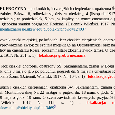
 EUFROZYNA
– po krótkich, lecz ciężkich cierpieniach, opatrzona
oby, Bakszta 8, odbędzie się dziś, w niedzielę, 4 [listopada 1917 
ędzie się w poniedziałek, 5 bm., w kaplicy na tymże cmentarzu o 
 głębokim smutku pogrążona Rodzina. (Dziennik Wileński. 1917, Nr.
3
/cmentarznarossie.uksw.edu.pl/obiekty.php?id=12403
cownik apteki miejskiej, po krótkich, lecz ciężkich cierpieniach, opat
Wyprowadzenie zwłok ze szpitala miejskiego na Ostrobramskiej oraz n
aplicy na cmentarzu Rossa, poczem nastąpi złożenie zwłok tamże. O c
. 1917, Nr. 251, s. 1) -
lokalizacja grobu nieznana
j, lecz ciężkiej chorobie, opatrzony ŚŚ. Sakramentami, zasnął w Bog
ek, dnia 8 maja o g. 5 po południu, pogrzeb dn. 9 maja na cmentarzu
skana Żona. (Dziennik Wileński. 1917, Nr. 104, s. 1) -
lokalizacja gr
ugich i ciężkich cierpieniach, opatrzona Św. Sakramentami, zmarła 
 Montwiłłowskiej Nr. 22 nastąpi w piątek, dn. 18 maja, o godz. 5
19 maja o godz. 10 rano. O czem zawiadamia krewnych, przyjaciół
 Wileński. 1917, Nr. 112, s. 1) -
lokalizacja:
3
e.uksw.edu.pl/obiekty.php?id=3469