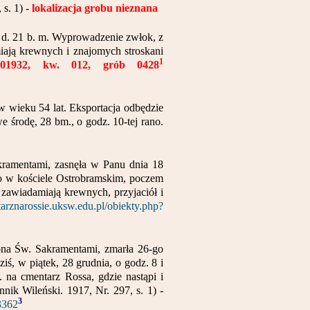
s. 1) -
lokalizacja grobu nieznana
a d. 21 b. m. Wyprowadzenie zwłok, z
iają krewnych i znajomych stroskani
1
u 01932, kw. 012, grób 0428
w wieku 54 lat. Eksportacja odbędzie
e środę, 28 bm., o godz. 10-tej rano.
akramentami, zasnęła w Panu dnia 18
ano w kościele Ostrobramskim, poczem
e zawiadamiają krewnych, przyjaciół i
tarznarossie.uksw.edu.pl/obiekty.php?
rzona Św. Sakramentami, zmarła 26-go
ś, w piątek, 28 grudnia, o godz. 8 i
. na cmentarz Rossa, gdzie nastąpi i
ik Wileński. 1917, Nr. 297, s. 1) -
3
3362