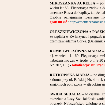
MIKOSZANKA AURELJA
– po 
wieku lat 68. Eksportacja zwłok z d
cmentarz Rossa do kaplicy, tamże na
Osobne oznajmienia rozsyłane n
1
grób 0038
/
http://cmentarznarossi
OLESZKIEWICZOWA z PASZ
ze szpitala w Zwierzyńcu i pogrzeb n
czem zawiadamia Córka. (Dziennik Wi
RUMBOWICZÓWNA MARJA
–
r.], w wieku lat 60. Eksportacja zw
nabożeństwo zaś w środę, o g. 9.30 
Nr. 207, s. 1) -
lokalizacja: nr. rzę
RUTKOWSKA MARJA
– po dług
z domu przy ul. Pańskiej Nr. 4 m. 4
znajomych pogrążona w głębokim smut
SWIDA SEDALIA
– w ciężkiej c
mieszkania I-szy Św. Jakóbski zaułe
pogrzeb. Nabożeństwo żałobne o spo