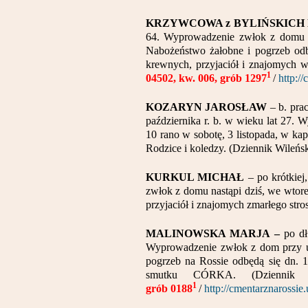
KRZYWCOWA z BYLIŃSKICH
64. Wyprowadzenie zwłok z domu żał
Nabożeństwo żałobne i pogrzeb odb
krewnych, przyjaciół i znajomych w
1
04502, kw. 006, grób 1297
/
http:/
KOZARYN JAROSŁAW
– b. pra
października r. b. w wieku lat 27. 
10 rano w sobotę, 3 listopada, w k
Rodzice i koledzy. (Dziennik Wileński
KURKUL MICHAŁ
– po krótkie
zwłok z domu nastąpi dziś, we wtor
przyjaciół i znajomych zmarłego stro
MALINOWSKA MARJA –
po dł
Wyprowadzenie zwłok z dom przy ul.
pogrzeb na Rossie odbędą się dn. 
smutku CÓRKA. (Dziennik
1
grób 0188
/
http://cmentarznarossi