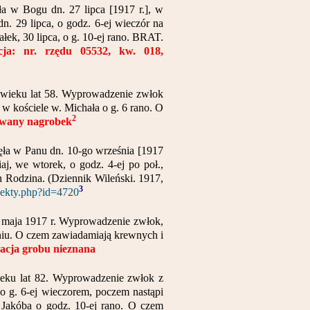
ęła w Bogu dn. 27 lipca [1917 r.], w
n. 29 lipca, o godz. 6-ej wieczór na
ek, 30 lipca, o g. 10-ej rano. BRAT.
acja: nr. rzędu 05532, kw. 018,
 w wieku lat 58. Wyprowadzenie zwłok
 w kościele w. Michała o g. 6 rano. O
2
owany nagrobek
nęła w Panu dn. 10-go września [1917
aj, we wtorek, o godz. 4-ej po poł.,
h Rodzina. (Dziennik Wileński. 1917,
3
biekty.php?id=4720
20 maja 1917 r. Wyprowadzenie zwłok,
dniu. O czem zawiadamiają krewnych i
zacja grobu nieznana
wieku lat 82. Wyprowadzenie zwłok z
 o g. 6-ej wieczorem, poczem nastąpi
. Jakóba o godz. 10-ej rano. O czem