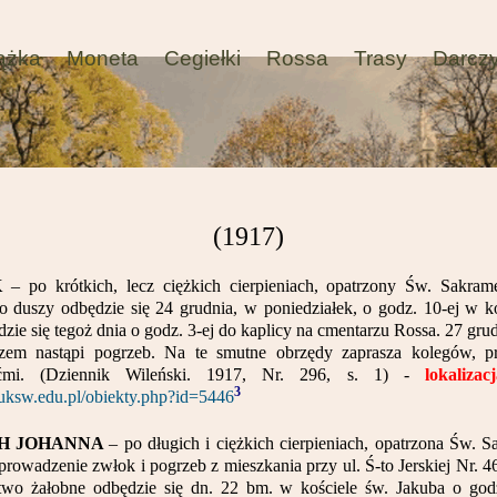
ążka
Moneta
Cegiełki
Rossa
Trasy
Darcz
(1917)
K
– po krótkich, lecz ciężkich cierpieniach, opatrzony Św. Sakram
 duszy odbędzie się 24 grudnia, w poniedziałek, o godz. 10-ej w koś
ie się tegoż dnia o godz. 3-ej do kaplicy na cmentarzu Rossa. 27 gru
em nastąpi pogrzeb. Na te smutne obrzędy zaprasza kolegów, p
ćmi. (Dziennik Wileński. 1917, Nr. 296, s. 1) -
lokaliza
3
e.uksw.edu.pl/obiekty.php?id=5446
CH JOHANNA
– po długich i ciężkich cierpieniach, opatrzona Św.
prowadzenie zwłok i pogrzeb z mieszkania przy ul. Ś-to Jerskiej Nr. 
two żałobne odbędzie się dn. 22 bm. w kościele św. Jakuba o go