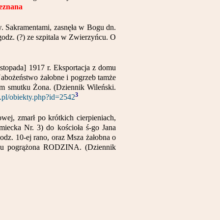
ieznana
Św. Sakramentami, zasnęła w Bogu dn.
godz. (?) ze szpitala w Zwierzyńcu. O
listopada] 1917 r. Eksportacja z domu
. Nabożeństwo żałobne i pogrzeb tamże
im smutku Żona. (Dziennik Wileński.
3
u.pl/obiekty.php?id=2542
wej, zmarł po krótkich cierpieniach,
iecka Nr. 3) do kościoła ś-go Jana
godz. 10-ej rano, oraz Msza żałobna o
utku pogrążona RODZINA. (Dziennik