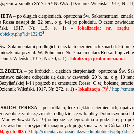
ogrążeni w smutku SYN i SYNOWA. (Dziennik Wileński. 1917, Nr. 11, 
BIETA
– po długich cierpieniach, opatrzona Św. Sakramentami, zmarł
na Rossa nastąpi dn. 22 bm., o g. 4-ej po południu. O czem zawiadam
eński. 1917, Nr. 115, s. 1) -
lokalizacja: nr. rzęd
3
l/obiekty.php?id=13242
Św. Sakramentami po długich i ciężkich cierpieniach zmarł d. 26 bm. 
 mieszkania przy ul. W. Pohulance Nr. 7 na cmentarz Rossa. Pogrzeb w
nik Wileński. 1917, Nr. 70, s. 1) -
lokalizacja grobu nieznana
ELŻBIETA
– po krótkich i ciężkich cierpieniach, opatrzona Św. S
żeństwo żałobne odbędzie się dziś, w czwartek, 20 b. m., o g. 10 r
Bazyljańskiej I-4 i pogrzeb na cmentarzu Rossa. O tej bolesnej straci
1
ziennik Wileński. 1917, Nr. 272, s. 1) -
lokalizacja (?)
/
http://cmen
WSKICH TERESA
– po krótkich, lecz ciężkich cierpieniach, opat
o żałobne za duszę zmarłej odbędzie się w kaplicy Dobroczynności dzi
 Montwiłłowski Nr. 19) odbędzie się tegoż dnia o godz. 2-ej po poł
 zawiadamia przyjaciół i znajomych pogrążona w żalu Córka. (Dzienn
1
04, grób 0035
/
http://cmentarznarossie.uksw.edu.pl/obiekty.php?id=1