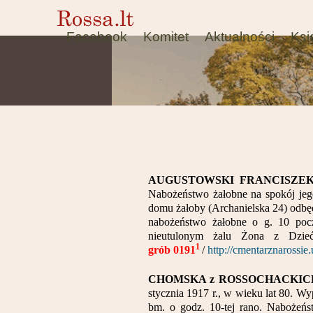
Facebook
Komitet
Aktualności
Ksi
AUGUSTOWSKI FRANCISZE
Nabożeństwo żałobne na spokój jego
domu żałoby (Archanielska 24) odbędz
nabożeństwo żałobne o g. 10 pocz
nieutulonym żalu Żona z Dzie
1
grób 0191
/
http://cmentarznarossi
CHOMSKA z ROSSOCHACKI
stycznia 1917 r., w wieku lat 80. Wy
bm. o godz. 10-tej rano. Nabożeńs