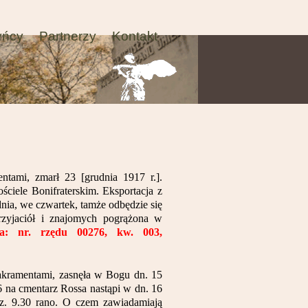
yńcy
Partnerzy
Kontakt
entami, zmarł 23 [grudnia 1917 r.].
ciele Bonifraterskim. Eksportacja z
dnia, we czwartek, tamże odbędzie się
rzyjaciół i znajomych pogrążona w
cja: nr. rzędu 00276, kw. 003,
 Sakramentami, zasnęła w Bogu dn. 15
46 na cmentarz Rossa nastąpi w dn. 16
dz. 9.30 rano. O czem zawiadamiają