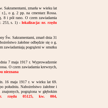
 Św. Sakramentami, zmarła w wieku lat
r.]., o g. 2 pp. na cmentarz Rossa.
g. 8 i pół rano. O czem zawiadamia
 253, s. 1) -
lokalizacja: nr. rzędu
rzony Św. Sakramentami, zmarł dnia 31
abożeństwo żałobne odbędzie się o g.
zem zawiadamiają pogrążeni w smutku
u dnia 7 maja 1917 r. Wyprowadzenie
 Rossa. O czem zawiadamia krewnych,
obu nieznana
dn. 16 maja 1917 r. w wieku lat 69.
 po południu. Nabożeństwo żałobne i
 i znajomych, pogrążona w głębokim
 nr. rzędu 05125, kw. 004,