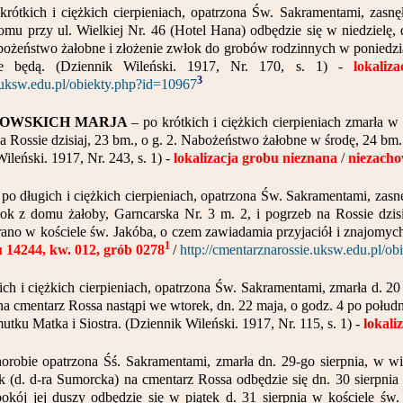
krótkich i ciężkich cierpieniach, opatrzona Św. Sakramentami, zasn
omu przy ul. Wielkiej Nr. 46 (Hotel Hana) odbędzie się w niedzielę, d
bożeństwo żałobne i złożenie zwłok do grobów rodzinnych w poniedział
ie będą. (Dziennik Wileński. 1917, Nr. 170, s. 1) -
lokaliz
3
e.uksw.edu.pl/obiekty.php?id=10967
KOWSKICH MARJA
– po krótkich i ciężkich cierpieniach zmarła
a Rossie dzisiaj, 23 bm., o g. 2. Nabożeństwo żałobne w środę, 24 bm.
leński. 1917, Nr. 243, s. 1) -
lokalizacja grobu nieznana
/
niezach
 po długich i ciężkich cierpieniach, opatrzona Św. Sakramentami, zas
łok z domu żałoby, Garncarska Nr. 3 m. 2, i pogrzeb na Rossie dzisi
rano w kościele św. Jakóba, o czem zawiadamia przyjaciół i znajomyc
1
du 14244, kw. 012, grób 0278
/
http://cmentarznarossie.uksw.edu.pl/o
ich i ciężkich cierpieniach, opatrzona Św. Sakramentami, zmarła d. 
, na cmentarz Rossa nastąpi we wtorek, dn. 22 maja, o godz. 4 po połu
ku Matka i Siostra. (Dziennik Wileński. 1917, Nr. 115, s. 1) -
lokali
horobie opatrzona Śś. Sakramentami, zmarła dn. 29-go sierpnia, w 
k (d. d-ra Sumorcka) na cmentarz Rossa odbędzie się dn. 30 sierpnia
kój jej duszy odbędzie się w piątek d. 31 sierpnia w kościele św