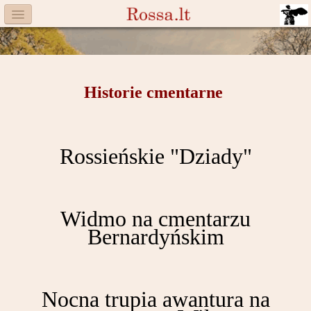
Menu
Facebook
Komitet
Historie cmentarne
Aktualności
Książka
Rossieńskie "Dziady"
Moneta
Cegiełki
Widmo na cmentarzu
Bernardyńskim
Rossa
Trasy
Darczyńcy
Nocna trupia awantura na