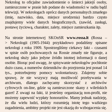
Nekrolog to oficjalne zawiadomienie o śmierci jakiejś osoby,
Partnerzy
zamieszczone w prasie lub podane do wiadomości w radiu bądź
telewizji. W nekrologach oprócz danych personalnych zmarłego
Kontakt
(imię, nazwisko, data, miejsce urodzenia) bardzo często
znajdujemy wiele danych biograficznych, (zawód, zasługi,
postawę życiową, charakter, zalety, miejsce zamieszkania itp.
Na stronie internetowej SKOnSR
www.rossa.lt
(Rossa –
> Nekrologii (1905-1944) przykładowo podaliśmy spisane
nekrologi z roku 1909. Spostrzegliśmy ciekawy fakt – czasami
w spisie osób pochowanych na Rossie zmarły nie figuruje, a
nekrolog służy jako jedyne źródło istotnej informacji o danej
osobie. Biorąc pod uwagę, że spisywanie nekrologów pochłonie
dużo czasu, a numerów dzienników do przejrzenia jest ponad 14
tys., potrzebujemy pomocy wolontariuszy. Zdajemy sobie
sprawę, że nie wszyscy mają możliwość przebywania w
archiwum, dlatego zachęcamy skorzystać z archiwów
cyfrowych on-line, gdzie są zamieszczone skany z wileńskich
gazet! Z uwagi na fakt, iż jesteśmy organizacją non-profit, nie
możemy zapewnić wypłaty honorariów. Mamy jednak nadzieję,
że dla wielu ludzi, którzy rozumieją istotę tego ważkiego
zagadnienia, ambitny projekt nie jest okazją do wzbogacenia się.