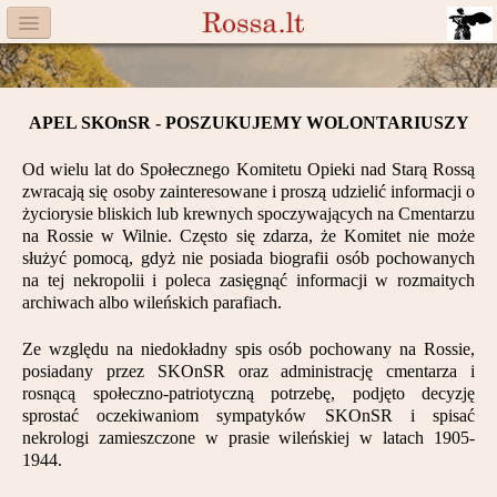
Menu
Facebook
APEL SKOnSR - POSZUKUJEMY WOLONTARIUSZY
Komitet
Od wielu lat do Społecznego Komitetu Opieki nad Starą Rossą
Aktualności
zwracają się osoby zainteresowane i proszą udzielić informacji o
życiorysie bliskich lub krewnych spoczywających na Cmentarzu
Książka
na Rossie w Wilnie. Często się zdarza, że Komitet nie może
służyć pomocą, gdyż nie posiada biografii osób pochowanych
na tej nekropolii i poleca zasięgnąć informacji w rozmaitych
Moneta
archiwach albo wileńskich parafiach.
Cegiełki
Ze względu na niedokładny spis osób pochowany na Rossie,
posiadany przez SKOnSR oraz administrację cmentarza i
Rossa
rosnącą społeczno-patriotyczną potrzebę, podjęto decyzję
sprostać oczekiwaniom sympatyków SKOnSR i spisać
Trasy
nekrologi zamieszczone w prasie wileńskiej w latach 1905-
1944.
Darczyńcy