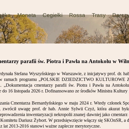
ążka
Moneta
Cegiełki
Rossa
Trasy
Darcz
ntarzy parafii św. Piotra i Pawła na Antokolu w Wiln
ynała Stefana Wyszyńskiego w Warszawie, z inicjatywy prof. dr. hab.
38 zł w ramach programu „POLSKIE DZIEDZICTWO KULTURO
u. „Dokumentacja cmentarzy parafii św. Piotra i Pawła na Antokol
e do 16 listopada 2026 r. Dofinansowano ze środków Ministra Kultur
czania Cmentarza Bernardyńskiego w maju 2024 r. Wtedy członek Sp
zwrócił uwagę prof. dr hab. Annie Sylwii Czyż, która akurat była
eprowadzenia inwentaryzacji nekropolii znanej dawniej jako cmentarz 
es Komitetu Dariusz Żybort. W przedsięwzięcie włączy się SKOnSR, a
z lat 2013-2016 stanowi ważne zaplecze merytoryczne.