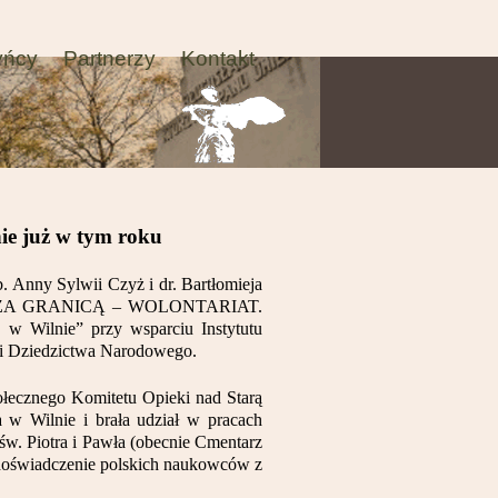
yńcy
Partnerzy
Kontakt
ie już w tym roku
 Anny Sylwii Czyż i dr. Bartłomieja
WE ZA GRANICĄ – WOLONTARIAT.
u w Wilnie” przy wsparciu Instytutu
y i Dziedzictwa Narodowego.
ołecznego Komitetu Opieki nad Starą
 w Wilnie i brała udział w pracach
św. Piotra i Pawła (obecnie Cmentarz
 doświadczenie polskich naukowców z