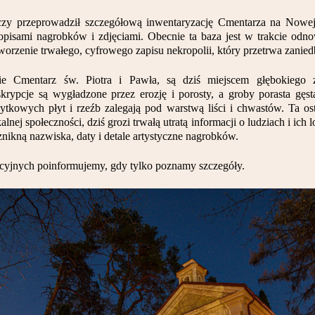
aczy przeprowadził szczegółową inwentaryzację Cmentarza na Nowej 
sami nagrobków i zdjęciami. Obecnie ta baza jest w trakcie odnowi
stworzenie trwałego, cyfrowego zapisu nekropolii, który przetrwa zanie
ie Cmentarz św. Piotra i Pawła, są dziś miejscem głębokiego 
ypcje są wygładzone przez erozję i porosty, a groby porasta gęsta 
ytkowych płyt i rzeźb zalegają pod warstwą liści i chwastów. Ta osta
lnej społeczności, dziś grozi trwałą utratą informacji o ludziach i ic
nikną nazwiska, daty i detale artystyczne nagrobków.
cyjnych poinformujemy, gdy tylko poznamy szczegóły.