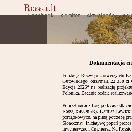
Facebook
Komitet
Aktualności
Ksi
Dokumentacja cme
Fundacja Rozwoju Uniwersytetu Kard
Gutowskiego, otrzymała 22 3
Edycja 2026“ na realizację projekt
Polonika. Zadanie będzie realizowan
Pomysł narodził się podczas odkrza
Rossą (SKOnSR), Dariusz Lewicki, 
porządkowych, na pilną potrzebę prz
Słoneczny). Inicjatywę poparł prez
inwentaryzacji Cmentarza Na Rossie 