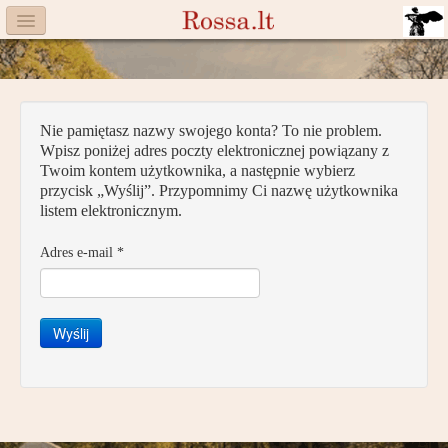
Menu
Facebook
Komitet
Nie pamiętasz nazwy swojego konta? To nie problem.
Wpisz poniżej adres poczty elektronicznej powiązany z
Aktualności
Twoim kontem użytkownika, a następnie wybierz
przycisk „Wyślij”. Przypomnimy Ci nazwę użytkownika
Książka
listem elektronicznym.
Moneta
Adres e-mail
*
Cegiełki
Wyślij
Rossa
Trasy
Darczyńcy